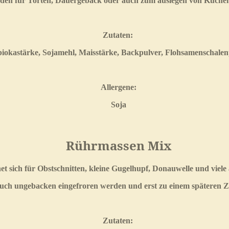
öden für Torten, Dauergebäck oder auch zum auslegen von Kuch
Zutaten:
piokastärke, Sojamehl, Maisstärke, Backpulver, Flohsamenschale
Allergene:
Soja
Rührmassen Mix
 sich für Obstschnitten, kleine Gugelhupf, Donauwelle und viele 
auch ungebacken eingefroren werden und erst zu einem späteren 
Zutaten: