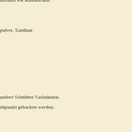
enformen wie Käsekuchen.
npulver, Xanthan
andere Schnitten Variationen.
Zeitpunkt gebacken werden.