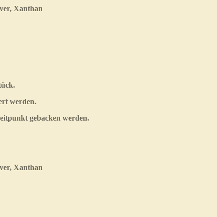
lver, Xanthan
tück.
ert werden.
Zeitpunkt gebacken werden.
lver, Xanthan